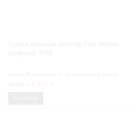
Сумка женская шоппер Paul Rayner
burgundy 3188
высота-26 см;ширина-10 см; длина-34-см; высота
ручек-27 см
4 290
19 550
В КОРЗИНУ