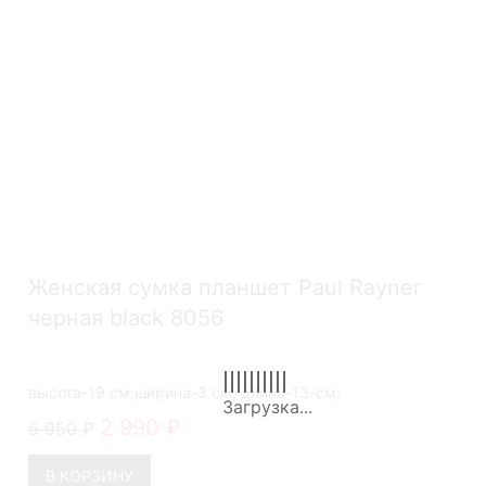
Женская сумка планшет Paul Rayner
черная black 8056
высота-19 см;ширина-3 см; длина-13-см;
2 990
5 950
В КОРЗИНУ