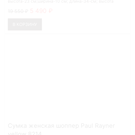
высота-23 см;ширина-10 см; длина-34-см; высота
ручек-27 см
5 490
19 550
В КОРЗИНУ
Сумка женская шоппер Paul Rayner
yellow 8214